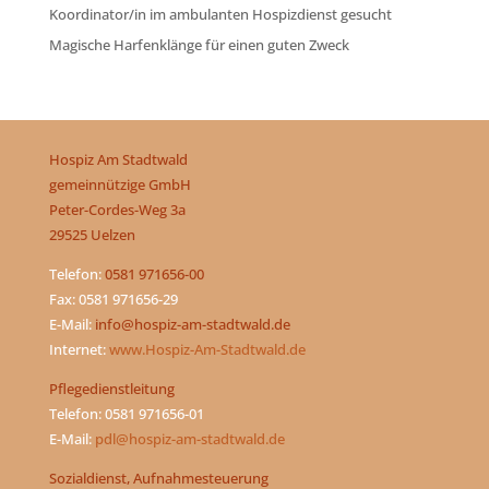
Koordinator/in im ambulanten Hospizdienst gesucht
Magische Harfenklänge für einen guten Zweck
Hospiz Am Stadtwald
gemeinnützige GmbH
Peter-Cordes-Weg 3a
29525 Uelzen
Telefon:
0581 971656-00
Fax: 0581 971656-29
E-Mail:
info@hospiz-am-stadtwald.de
Internet:
www.Hospiz-Am-Stadtwald.de
Pflegedienstleitung
Telefon: 0581 971656-01
E-Mail:
pdl@hospiz-am-stadtwald.de
Sozialdienst, Aufnahmesteuerung